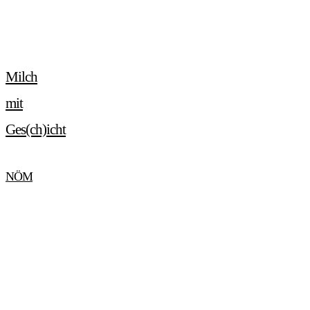
Milch
mit
Ges(ch)icht
NÖM