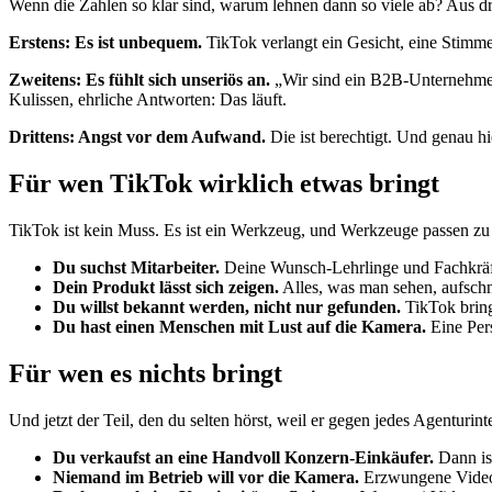
Wenn die Zahlen so klar sind, warum lehnen dann so viele ab? Aus dr
Erstens: Es ist unbequem.
TikTok verlangt ein Gesicht, eine Stimm
Zweitens: Es fühlt sich unseriös an.
„Wir sind ein B2B-Unternehmen, 
Kulissen, ehrliche Antworten: Das läuft.
Drittens: Angst vor dem Aufwand.
Die ist berechtigt. Und genau hi
Für wen TikTok wirklich etwas bringt
TikTok ist kein Muss. Es ist ein Werkzeug, und Werkzeuge passen zu 
Du suchst Mitarbeiter.
Deine Wunsch-Lehrlinge und Fachkräfte 
Dein Produkt lässt sich zeigen.
Alles, was man sehen, aufschn
Du willst bekannt werden, nicht nur gefunden.
TikTok bring
Du hast einen Menschen mit Lust auf die Kamera.
Eine Pers
Für wen es nichts bringt
Und jetzt der Teil, den du selten hörst, weil er gegen jedes Agenturint
Du verkaufst an eine Handvoll Konzern-Einkäufer.
Dann is
Niemand im Betrieb will vor die Kamera.
Erzwungene Video