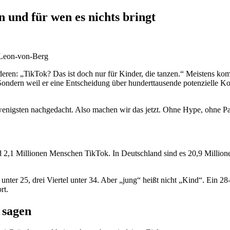
 und für wen es nichts bringt
anderen: „TikTok? Das ist doch nur für Kinder, die tanzen.“ Meistens 
t. Sondern weil er eine Entscheidung über hunderttausende potenzielle 
wenigsten nachgedacht. Also machen wir das jetzt. Ohne Hype, ohne Pani
d 2,1 Millionen Menschen TikTok. In Deutschland sind es 20,9 Millionen
 unter 25, drei Viertel unter 34. Aber „jung“ heißt nicht „Kind“. Ein 2
rt.
 sagen