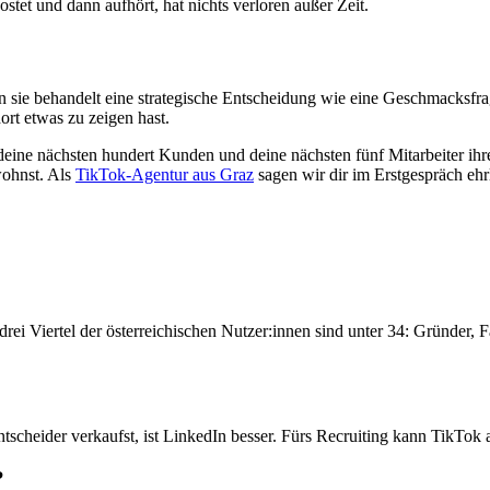
tet und dann aufhört, hat nichts verloren außer Zeit.
 sie behandelt eine strategische Entscheidung wie eine Geschmacksfrage. 
dort etwas zu zeigen hast.
 deine nächsten hundert Kunden und deine nächsten fünf Mitarbeiter ih
wohnst. Als
TikTok-Agentur aus Graz
sagen wir dir im Erstgespräch ehrl
rei Viertel der österreichischen Nutzer:innen sind unter 34: Gründer, F
tscheider verkaufst, ist LinkedIn besser. Fürs Recruiting kann TikTok 
?