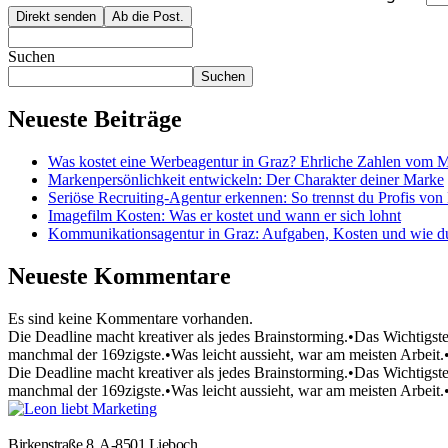
Direkt senden
Ab die Post.
Suchen
Suchen
Neueste Beiträge
Was kostet eine Werbeagentur in Graz? Ehrliche Zahlen vom M
Markenpersönlichkeit entwickeln: Der Charakter deiner Marke
Seriöse Recruiting-Agentur erkennen: So trennst du Profis von
Imagefilm Kosten: Was er kostet und wann er sich lohnt
Kommunikationsagentur in Graz: Aufgaben, Kosten und wie du d
Neueste Kommentare
Es sind keine Kommentare vorhanden.
Die Deadline macht kreativer als jedes Brainstorming.
•
Das Wichtigste
manchmal der 169zigste.
•
Was leicht aussieht, war am meisten Arbeit.
Die Deadline macht kreativer als jedes Brainstorming.
•
Das Wichtigste
manchmal der 169zigste.
•
Was leicht aussieht, war am meisten Arbeit.
Birkenstraße 8, A-8501 Lieboch