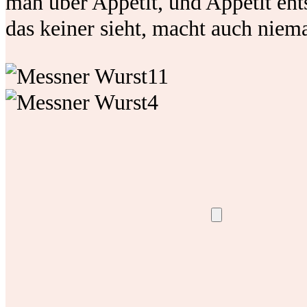
man über Appetit, und Appetit ents
das keiner sieht, macht auch niem