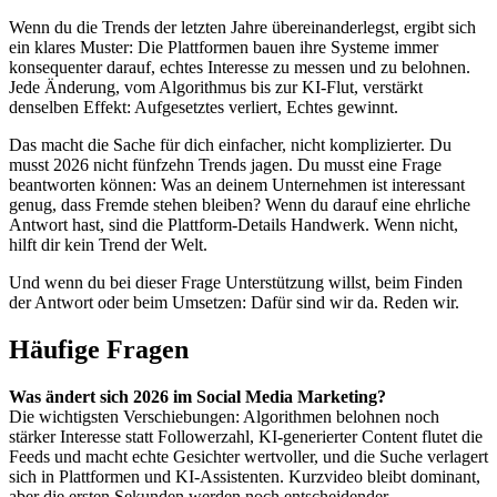
Wenn du die Trends der letzten Jahre übereinanderlegst, ergibt sich
ein klares Muster: Die Plattformen bauen ihre Systeme immer
konsequenter darauf, echtes Interesse zu messen und zu belohnen.
Jede Änderung, vom Algorithmus bis zur KI-Flut, verstärkt
denselben Effekt: Aufgesetztes verliert, Echtes gewinnt.
Das macht die Sache für dich einfacher, nicht komplizierter. Du
musst 2026 nicht fünfzehn Trends jagen. Du musst eine Frage
beantworten können: Was an deinem Unternehmen ist interessant
genug, dass Fremde stehen bleiben? Wenn du darauf eine ehrliche
Antwort hast, sind die Plattform-Details Handwerk. Wenn nicht,
hilft dir kein Trend der Welt.
Und wenn du bei dieser Frage Unterstützung willst, beim Finden
der Antwort oder beim Umsetzen: Dafür sind wir da. Reden wir.
Häufige Fragen
Was ändert sich 2026 im Social Media Marketing?
Die wichtigsten Verschiebungen: Algorithmen belohnen noch
stärker Interesse statt Followerzahl, KI-generierter Content flutet die
Feeds und macht echte Gesichter wertvoller, und die Suche verlagert
sich in Plattformen und KI-Assistenten. Kurzvideo bleibt dominant,
aber die ersten Sekunden werden noch entscheidender.