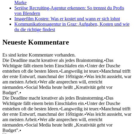
Marke
Seriöse Recruiting-Agentur erkennen: So trennst du Profis
von Blendern
Imagefilm Kosten: Was er kostet und wann er sich lohnt
Kommunikationsagentur in Graz: Aufgaben, Kosten und wie
du die richtige findest
Neueste Kommentare
Es sind keine Kommentare vorhanden.
Die Deadline macht kreativer als jedes Brainstorming.
•
Das
Wichtigste fällt einem beim Einschlafen ein.
•
Unter der Dusche
entstehen oft die besten Ideen.
•
Langweilig ist teuer.
•
Manchmal trifft
der erste Entwurf, manchmal der 169zigste.
•
Was leicht aussieht, war
am meisten Arbeit.
•
Wer alle ansprechen will, erreicht
niemanden.
•
Social Media heute heißt „Kreativität geht vor
Budget".
•
Die Deadline macht kreativer als jedes Brainstorming.
•
Das
Wichtigste fällt einem beim Einschlafen ein.
•
Unter der Dusche
entstehen oft die besten Ideen.
•
Langweilig ist teuer.
•
Manchmal trifft
der erste Entwurf, manchmal der 169zigste.
•
Was leicht aussieht, war
am meisten Arbeit.
•
Wer alle ansprechen will, erreicht
niemanden.
•
Social Media heute heißt „Kreativität geht vor
Budget".
•