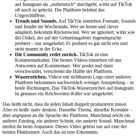
auf Instagram als „authentisch“ durchgeht, wirkt auf TikTok
oft noch zu geleckt. Die Plattform belohnt das
Ungeschliffene.
Trends und Sounds.
Auf TikTok entstehen Formate, Sounds
und Insider im Wochentakt. Wer sie kennt und clever
adaptiert, bekommt Rückenwind. Wer sie ignoriert, wirkt wie
der Onkel, der auf der Geburtstagsfeier Jugendsprache
probiert – nur umgekehrt: Er probiert es gar nicht erst und
steht stumm in der Ecke.
Die Community redet zurück.
TikTok ist eine
Kommentarkultur. Die besten Videos entstehen oft aus
Antworten auf Kommentare. Wer postet und dann
verschwindet, verschenkt die Hälfte der Plattform.
Wasserzeichen.
Videos mit sichtbarem Logo einer anderen
Plattform bekommen nachweislich weniger Ausspielung – in
beide Richtungen. Das TikTok-Wasserzeichen auf Instagram
ist genauso ein Reichweiten-Killer wie umgekehrt.
Das heißt nicht, dass du jeden Inhalt doppelt produzieren musst.
Aber es heißt: nativ denken. Dasselbe Thema, dieselbe Kernidee –
aber angepasst an die Sprache der Plattform. Manchmal reicht ein
anderer Einstieg, ein anderer Schnitt, ein anderer Sound. Manchmal
merkst du beim Anpassen: Dieses Video gehört nur auf eine der
beiden Plattformen. Auch das ist eine Erkenntnis.