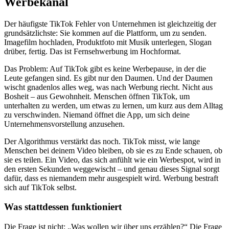
Werbekanal
Der häufigste TikTok Fehler von Unternehmen ist gleichzeitig der
grundsätzlichste: Sie kommen auf die Plattform, um zu senden.
Imagefilm hochladen, Produktfoto mit Musik unterlegen, Slogan
drüber, fertig. Das ist Fernsehwerbung im Hochformat.
Das Problem: Auf TikTok gibt es keine Werbepause, in der die
Leute gefangen sind. Es gibt nur den Daumen. Und der Daumen
wischt gnadenlos alles weg, was nach Werbung riecht. Nicht aus
Bosheit – aus Gewohnheit. Menschen öffnen TikTok, um
unterhalten zu werden, um etwas zu lernen, um kurz aus dem Alltag
zu verschwinden. Niemand öffnet die App, um sich deine
Unternehmensvorstellung anzusehen.
Der Algorithmus verstärkt das noch. TikTok misst, wie lange
Menschen bei deinem Video bleiben, ob sie es zu Ende schauen, ob
sie es teilen. Ein Video, das sich anfühlt wie ein Werbespot, wird in
den ersten Sekunden weggewischt – und genau dieses Signal sorgt
dafür, dass es niemandem mehr ausgespielt wird. Werbung bestraft
sich auf TikTok selbst.
Was stattdessen funktioniert
Die Frage ist nicht: „Was wollen wir über uns erzählen?“ Die Frage