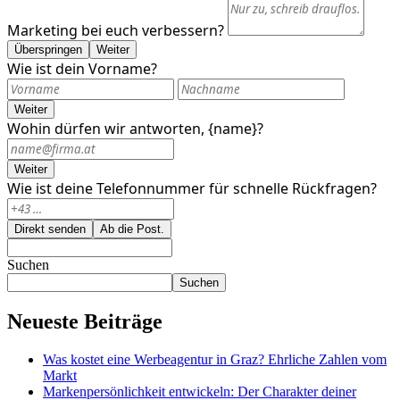
Marketing bei euch verbessern?
Überspringen
Weiter
Wie ist dein Vorname?
Weiter
Wohin dürfen wir antworten, {name}?
Weiter
Wie ist deine Telefonnummer für schnelle Rückfragen?
Direkt senden
Ab die Post.
Suchen
Suchen
Neueste Beiträge
Was kostet eine Werbeagentur in Graz? Ehrliche Zahlen vom
Markt
Markenpersönlichkeit entwickeln: Der Charakter deiner