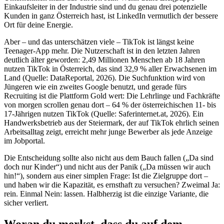
Einkaufsleiter in der Industrie sind und du genau drei potenzielle
Kunden in ganz Österreich hast, ist LinkedIn vermutlich der bessere
Ort für deine Energie.
Aber – und das unterschätzen viele – TikTok ist längst keine
Teenager-App mehr. Die Nutzerschaft ist in den letzten Jahren
deutlich älter geworden: 2,49 Millionen Menschen ab 18 Jahren
nutzen TikTok in Österreich, das sind 32,9 % aller Erwachsenen im
Land (Quelle: DataReportal, 2026). Die Suchfunktion wird von
Jüngeren wie ein zweites Google benutzt, und gerade fürs
Recruiting ist die Plattform Gold wert: Die Lehrlinge und Fachkräfte
von morgen scrollen genau dort – 64 % der österreichischen 11- bis
17-Jährigen nutzen TikTok (Quelle: Saferinternet.at, 2026). Ein
Handwerksbetrieb aus der Steiermark, der auf TikTok ehrlich seinen
Arbeitsalltag zeigt, erreicht mehr junge Bewerber als jede Anzeige
im Jobportal.
Die Entscheidung sollte also nicht aus dem Bauch fallen („Da sind
doch nur Kinder“) und nicht aus der Panik („Da müssen wir auch
hin!“), sondern aus einer simplen Frage: Ist die Zielgruppe dort –
und haben wir die Kapazität, es ernsthaft zu versuchen? Zweimal Ja:
rein. Einmal Nein: lassen. Halbherzig ist die einzige Variante, die
sicher verliert.
Woran du merkst, dass du auf dem