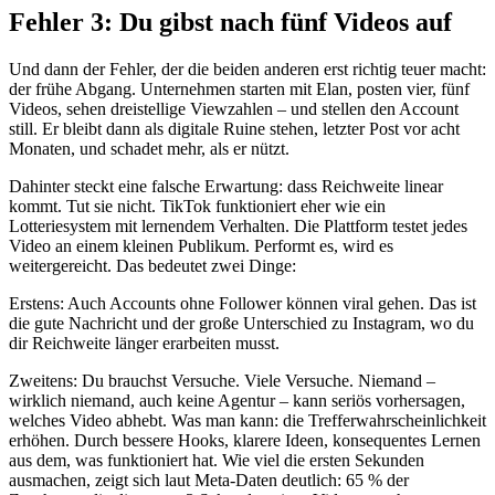
Fehler 3: Du gibst nach fünf Videos auf
Und dann der Fehler, der die beiden anderen erst richtig teuer macht:
der frühe Abgang. Unternehmen starten mit Elan, posten vier, fünf
Videos, sehen dreistellige Viewzahlen – und stellen den Account
still. Er bleibt dann als digitale Ruine stehen, letzter Post vor acht
Monaten, und schadet mehr, als er nützt.
Dahinter steckt eine falsche Erwartung: dass Reichweite linear
kommt. Tut sie nicht. TikTok funktioniert eher wie ein
Lotteriesystem mit lernendem Verhalten. Die Plattform testet jedes
Video an einem kleinen Publikum. Performt es, wird es
weitergereicht. Das bedeutet zwei Dinge:
Erstens: Auch Accounts ohne Follower können viral gehen. Das ist
die gute Nachricht und der große Unterschied zu Instagram, wo du
dir Reichweite länger erarbeiten musst.
Zweitens: Du brauchst Versuche. Viele Versuche. Niemand –
wirklich niemand, auch keine Agentur – kann seriös vorhersagen,
welches Video abhebt. Was man kann: die Trefferwahrscheinlichkeit
erhöhen. Durch bessere Hooks, klarere Ideen, konsequentes Lernen
aus dem, was funktioniert hat. Wie viel die ersten Sekunden
ausmachen, zeigt sich laut Meta-Daten deutlich: 65 % der