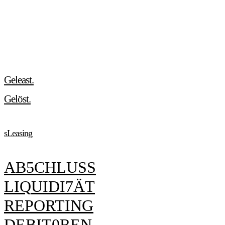
Geleast.
Gelöst.
sLeasing
K
4
P
I
T
A
L
L
I
Q
U
I
D
I
7
Ä
T
R
E
P
O
R
T
I
N
G
D
E
B
I
T
0
R
E
N