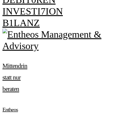
I
N
V
E
S
T
I
7
I
O
N
B
1
L
A
N
Z
Mittendrin
statt nur
beraten
Entheos