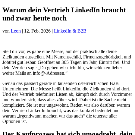
Warum dein Vertrieb LinkedIn braucht
und zwar heute noch
von
Leon
|
12. Feb. 2026
|
LinkedIn & B2B
Stell dir vor, es gäbe eine Messe, auf der praktisch alle deine
Zielkunden ausstellen. Mit Namensschild, Firmenzugehörigkeit und
Jobtitel gut lesbar. Geöffnet an 365 Tagen im Jahr, Eintritt frei. Und
dein Vertrieb sagt: „Da gehen wir nicht hin, wir schicken lieber
weiter Mails an info@-Adressen.“
Genau das passiert gerade in tausenden österreichischen B2B-
Unternehmen. Die Messe heißt LinkedIn, die Zielkunden sind dort.
Und der Vertrieb telefoniert Listen ab, kämpft sich durch Vorzimmer
und wundert sich, dass alles zäher wird. Dabei ist die Sache nicht
kompliziert. Sie ist nur ungewohnt. Reden wir also darüber, warum
dein Vertrieb LinkedIn braucht, was das konkret bedeutet und
warum „irgendwann machen wir das auch“ die teuerste aller
Optionen ist.
Der Kaufprozess hat sich umgedreht, dein