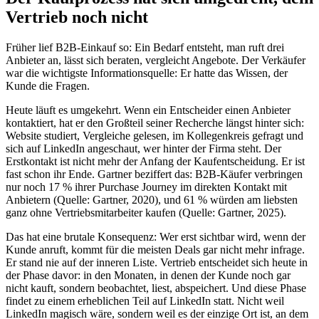
Vertrieb noch nicht
Früher lief B2B-Einkauf so: Ein Bedarf entsteht, man ruft drei
Anbieter an, lässt sich beraten, vergleicht Angebote. Der Verkäufer
war die wichtigste Informationsquelle: Er hatte das Wissen, der
Kunde die Fragen.
Heute läuft es umgekehrt. Wenn ein Entscheider einen Anbieter
kontaktiert, hat er den Großteil seiner Recherche längst hinter sich:
Website studiert, Vergleiche gelesen, im Kollegenkreis gefragt und
sich auf LinkedIn angeschaut, wer hinter der Firma steht. Der
Erstkontakt ist nicht mehr der Anfang der Kaufentscheidung. Er ist
fast schon ihr Ende. Gartner beziffert das: B2B-Käufer verbringen
nur noch 17 % ihrer Purchase Journey im direkten Kontakt mit
Anbietern (Quelle: Gartner, 2020), und 61 % würden am liebsten
ganz ohne Vertriebsmitarbeiter kaufen (Quelle: Gartner, 2025).
Das hat eine brutale Konsequenz: Wer erst sichtbar wird, wenn der
Kunde anruft, kommt für die meisten Deals gar nicht mehr infrage.
Er stand nie auf der inneren Liste. Vertrieb entscheidet sich heute in
der Phase davor: in den Monaten, in denen der Kunde noch gar
nicht kauft, sondern beobachtet, liest, abspeichert. Und diese Phase
findet zu einem erheblichen Teil auf LinkedIn statt. Nicht weil
LinkedIn magisch wäre, sondern weil es der einzige Ort ist, an dem